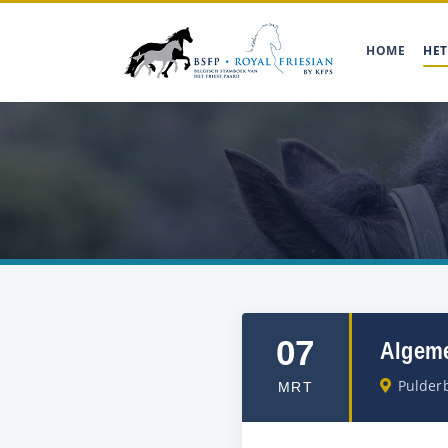
HOME
HET
07
Algeme
Pulder
MRT