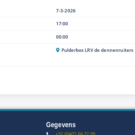
7-3-2026
17:00
00:00
Pulderbos LRV de dennenruiters
t
Gegevens
+32.(0)472.66.72.99